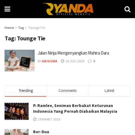
Home
Tag
Tounge Tie
Tag:
Tounge Tie
Jalan Ninja Mengenyangkan Mahira Dara
BY
ADIGUNA
16 JULI 2020
0
Trending
Comments
Latest
P. Ramlee, Seniman Berbakat Keturunan
Indonesia Yang Pernah Diabaikan Malaysia
29 MARET 2018
Ber-Dua