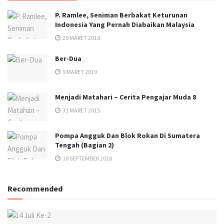
paling sakit dari sebelumnya. Ternyata saat dicek jam 6 pagi
P. Ramlee, Seniman Berbakat Keturunan
sudah pembukan 8. Mahira yang di kandungan melakukan
Indonesia Yang Pernah Diabaikan Malaysia
pergerakan eksponensial. Lompatan pembukaan dari 4
29 MARET 2018
menuju 8 dalam waktu kurang 1 jam.
Ber-Dua
Aku yakin saat itu tubuh istri memproduksi hormon endorfin
9 MARET 2019
yang berlimpah. Rasa sakit dikalahkan rasa senang akan
ketemu bayi. Rasa yang katanya dialami pelari marathon pas
Menjadi Matahari – Cerita Pengajar Muda 8
masuki kilometer 40 sampai finish di 42 km.
31 MARET 2015
Akhirnya lahir Mahira Dara setelah istri marathon menahan
Pompa Angguk Dan Blok Rokan Di Sumatera
kontraksi 23 jam. Putri pertama kami lahir jam 8 pagi.
Tengah (Bagian 2)
Panjang 49 cm dan berat 3,1 kg dengan persalinan normal
18 SEPTEMBER 2018
(ini ga diumumin, hehe).
Dan betul memang, 3 jam kemudian istri sudah kuat jalan.
Recommended
Tapi poinnya, melahirkan normal dan cesar sama saja jika
kita lihat ujungnya, yaitu anak lahir dengan selamat. Bagiku