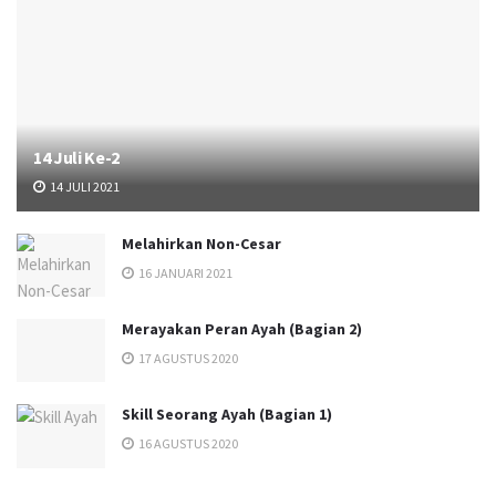
batasnya sangat tipis antara melahirkan normal dan cesar.
Dan ternyata juga banyak ibu-ibu lain yang sudah rasakan
kontraksi sekian jam dan akhirnya harus masuk ruang operasi
untuk lahiran cesar.
Bahkan ada teman yang sudah divonis tak bisa lahiran
14 Juli Ke-2
normal karena suatu hal, tapi dia memilih tetap mau rasakan
14 JULI 2021
kontraksi. Kalau kata orang kampungku,
“dicubo sampai
saabih-abih main”
. Dicoba sampai mentok.
Melahirkan Non-Cesar
16 JANUARI 2021
Sejatinya melahirkan adalah perjalanan. Tiap-tiap orang
punya perjalanannya sendiri yang tak perlu dibanding-
Merayakan Peran Ayah (Bagian 2)
bandingkan. Melahirkan cesar atau normal adalah cara untuk
17 AGUSTUS 2020
menempuh perjalanan itu.
Kesimpulannya, mari hentikan membahas dan menanyakan
Skill Seorang Ayah (Bagian 1)
lahiran normal atau cesar. Karena itu bukan prestasi. Nanti
16 AGUSTUS 2020
saat masuk sekolah juga ga akan ditanya “dulu lahir cesar