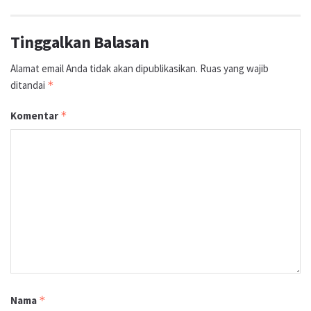
cesar itu cukup lama. Bahkan ada yang rasa sakitnya ga ilang-
ilang”, kata seorang teman yang sudah lahiran cesar.
Tinggalkan Balasan
Yang paling parah menurutku, “orang yang lahiran cesar itu
Alamat email Anda tidak akan dipublikasikan.
Ruas yang wajib
ga sempurna jadi seorang ibu karena ga ngerasain sakit”.
ditandai
*
Kata orang yang lahiran normal dengan jumawa.
Komentar
*
Dan seterusnya…
Bahkan terkadang ada yang mengumumkan begini:
“Telah lahir putra/putri kami tanggal sekian, jam sekian.
Berat dan Panjang sekian. Melalui proses persalinan normal”.
Rasanya jleb. Seolah persalinan normal adalah “prestasi”.
Nama
*