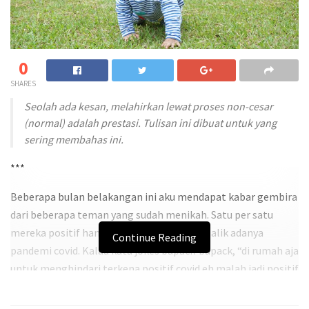
0
SHARES
Seolah ada kesan, melahirkan lewat proses non-cesar
(normal) adalah prestasi. Tulisan ini dibuat untuk yang
sering membahas ini.
***
Beberapa bulan belakangan ini aku mendapat kabar gembira
dari beberapa teman yang sudah menikah. Satu per satu
mereka positif hamil, mungkin hikmah dibalik adanya
Continue Reading
pandemi covid. Kalau kata jokes bapack-bapack, “di rumah aja
untuk menghindari terkena positif covid eh malah jadi positif
yang lain”, (hahaha).