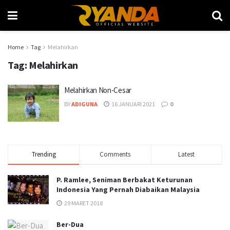
Home
Tag
Melahirkan
Tag:
Melahirkan
Melahirkan Non-Cesar
BY
ADIGUNA
16 JANUARI 2021
0
Trending
Comments
Latest
P. Ramlee, Seniman Berbakat Keturunan
Indonesia Yang Pernah Diabaikan Malaysia
29 MARET 2018
Ber-Dua