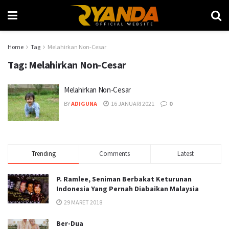
Home
Tag
Melahirkan Non-Cesar
Tag:
Melahirkan Non-Cesar
Melahirkan Non-Cesar
BY
ADIGUNA
16 JANUARI 2021
0
Trending
Comments
Latest
P. Ramlee, Seniman Berbakat Keturunan
Indonesia Yang Pernah Diabaikan Malaysia
29 MARET 2018
Ber-Dua